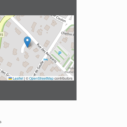
Leaflet
|
©
OpenStreetMap
contributors
s